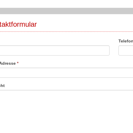
aktformular
Telefo
-Adresse
*
cht