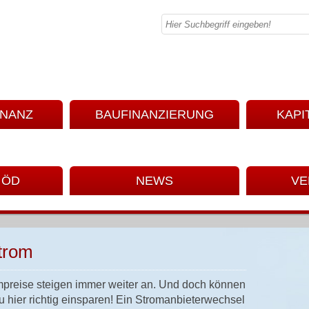
INANZ
BAUFINANZIERUNG
KAPI
 ÖD
NEWS
VE
trom
mpreise steigen immer weiter an. Und doch können
 hier richtig einsparen! Ein Stromanbieterwechsel