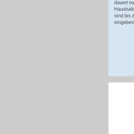
dauert nu
Haushalt
sind bis 
eingeben 