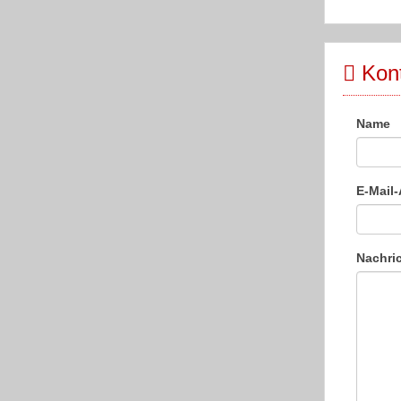
Kont
Name
E-Mail
Nachri