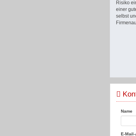
Risiko ei
einer gut
selbst un
Firmenau
Kont
Name
E-Mail