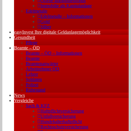
Offene Immobilienfonds
Immobilie als Kapitalanlage
Edelmetalle
Edelmetalle – Informationen
Gold
Silber
easyInvest Ihre digitale Geldanlagemöglichkeit
Gesundheit
Pflege
Beamte – ÖD
Beamte – ÖD – Informationen
Beamte
Beamtenanwärter
Arbeitnehmer ÖD
Lehrer
Soldaten
Polizei
Ruhestand
News
Vergleiche
Sach & KFZ
Haftpflichtversicherung
Unfallversicherung
Hundehalterhaftpflicht
Rechtsschutzversicherung