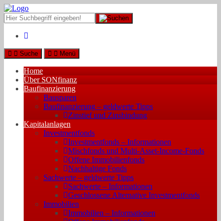
Suche
Menü
Home
Über SONfinanz
Baufinanzierung
Bausparen
Baufinanzierung – geldwerte Tipps
Zinstief und Zinsbindung
Kapitalanlagen
Investmentfonds
Investmentfonds – Informationen
Mischfonds und Multi-Asset-Income-Fonds
Offene Immobilienfonds
Nachhaltige Fonds
Sachwerte – geldwerte Tipps
Sachwerte – Informationen
Geschlossene Alternative Investmentfonds
Immobilien
Immobilien – Informationen