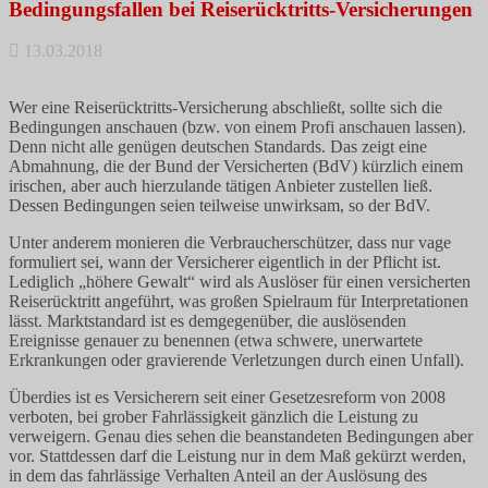
Bedingungsfallen bei Reiserücktritts-Versicherungen
13.03.2018
Wer eine Reiserücktritts-Versicherung abschließt, sollte sich die
Bedingungen anschauen (bzw. von einem Profi anschauen lassen).
Denn nicht alle genügen deutschen Standards. Das zeigt eine
Abmahnung, die der Bund der Versicherten (BdV) kürzlich einem
irischen, aber auch hierzulande tätigen Anbieter zustellen ließ.
Dessen Bedingungen seien teilweise unwirksam, so der BdV.
Unter anderem monieren die Verbraucherschützer, dass nur vage
formuliert sei, wann der Versicherer eigentlich in der Pflicht ist.
Lediglich „höhere Gewalt“ wird als Auslöser für einen versicherten
Reiserücktritt angeführt, was großen Spielraum für Interpretationen
lässt. Marktstandard ist es demgegenüber, die auslösenden
Ereignisse genauer zu benennen (etwa schwere, unerwartete
Erkrankungen oder gravierende Verletzungen durch einen Unfall).
Überdies ist es Versicherern seit einer Gesetzesreform von 2008
verboten, bei grober Fahrlässigkeit gänzlich die Leistung zu
verweigern. Genau dies sehen die beanstandeten Bedingungen aber
vor. Stattdessen darf die Leistung nur in dem Maß gekürzt werden,
in dem das fahrlässige Verhalten Anteil an der Auslösung des