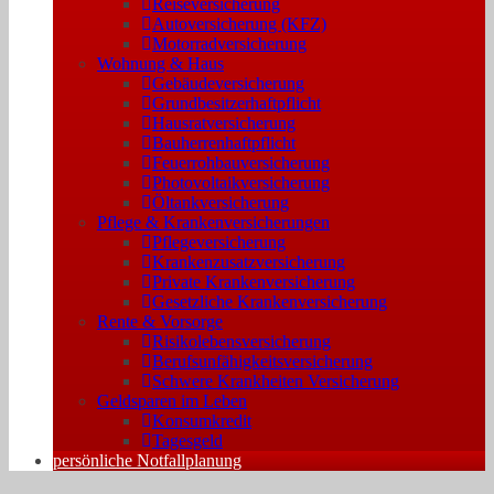
Reiseversicherung
Autoversicherung (KFZ)
Motorradversicherung
Wohnung & Haus
Gebäudeversicherung
Grundbesitzerhaftpflicht
Hausratversicherung
Bauherrenhaftpflicht
Feuerrohbauversicherung
Photovoltaikversicherung
Öltankversicherung
Pflege & Krankenversicherungen
Pflegeversicherung
Krankenzusatzversicherung
Private Krankenversicherung
Gesetzliche Krankenversicherung
Rente & Vorsorge
Risikolebensversicherung
Berufs­unfähigkeitsversicherung
Schwere Krankheiten Versicherung
Geldsparen im Leben
Konsumkredit
Tagesgeld
persönliche Notfallplanung