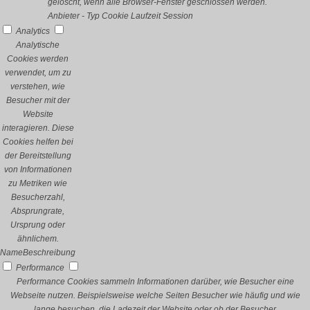
gelöscht, wenn alle Browser-Fenster geschlossen werden.
Anbieter
-
Typ
Cookie
Laufzeit
Session
Analytics
Analytische
Cookies werden
verwendet, um zu
verstehen, wie
Besucher mit der
Website
interagieren. Diese
Cookies helfen bei
der Bereitstellung
von Informationen
zu Metriken wie
Besucherzahl,
Absprungrate,
Ursprung oder
ähnlichem.
Name
Beschreibung
Performance
Performance Cookies sammeln Informationen darüber, wie Besucher eine
Webseite nutzen. Beispielsweise welche Seiten Besucher wie häufig und wie
lange besuchen, die Ladezeit der Website oder ob der Besucher