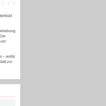
erklärt
sbehebung
 Der
h um
n – wofür
tatt zur