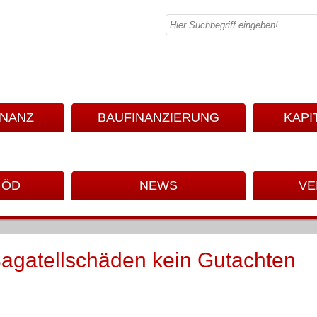
INANZ
BAUFINANZIERUNG
KAPI
 ÖD
NEWS
VE
Bagatellschäden kein Gutachten