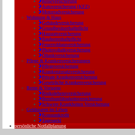
Reiseversicherung
Autoversicherung (KFZ)
Motorradversicherung
Wohnung & Haus
Gebäudeversicherung
Grundbesitzerhaftpflicht
Hausratversicherung
Bauherrenhaftpflicht
Feuerrohbauversicherung
Photovoltaikversicherung
Öltankversicherung
Pflege & Krankenversicherungen
Pflegeversicherung
Krankenzusatzversicherung
Private Krankenversicherung
Gesetzliche Krankenversicherung
Rente & Vorsorge
Risikolebensversicherung
Berufs­unfähigkeitsversicherung
Schwere Krankheiten Versicherung
Geldsparen im Leben
Konsumkredit
Tagesgeld
persönliche Notfallplanung