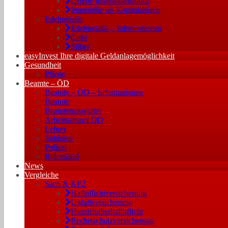
Offene Immobilienfonds
Immobilie als Kapitalanlage
Edelmetalle
Edelmetalle – Informationen
Gold
Silber
easyInvest Ihre digitale Geldanlagemöglichkeit
Gesundheit
Pflege
Beamte – ÖD
Beamte – ÖD – Informationen
Beamte
Beamtenanwärter
Arbeitnehmer ÖD
Lehrer
Soldaten
Polizei
Ruhestand
News
Vergleiche
Sach & KFZ
Haftpflichtversicherung
Unfallversicherung
Hundehalterhaftpflicht
Rechtsschutzversicherung