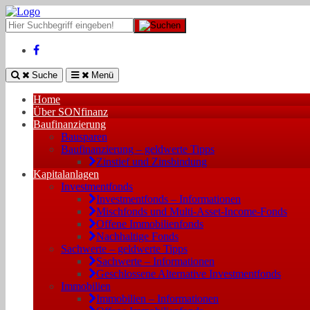
Suche
Menü
Home
Über SONfinanz
Baufinanzierung
Bausparen
Baufinanzierung – geldwerte Tipps
Zinstief und Zinsbindung
Kapitalanlagen
Investmentfonds
Investmentfonds – Informationen
Mischfonds und Multi-Asset-Income-Fonds
Offene Immobilienfonds
Nachhaltige Fonds
Sachwerte – geldwerte Tipps
Sachwerte – Informationen
Geschlossene Alternative Investmentfonds
Immobilien
Immobilien – Informationen