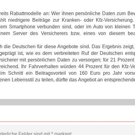
bereits Rabattmodelle an: Wer ihnen persönliche Daten zum B
ahlt niedrigere Beiträge zur Kranken- oder Kfz-Versicherung
dem Smartphone verbunden sind, oder im Auto von kleinen T
nem Server des Versicherers bzw. eines von diesem beau
h die Deutschen für diese Angebote sind. Das Ergebnis zeigt,
sgeprägt ist, wie es dem verbreiteten Ruf der Deutschen entsp
rsicherer mit persönlichen Daten zu versorgen; für 21 Prozent
sreichend. Ihr Fahrverhalten würden 44 Prozent für den Kfz-Ve
m Schnitt ein Beitragsvorteil von 160 Euro pro Jahr vor
enen Lebensstil zu teilen, dürfte das Angebot an entsprechende
rderliche Felder sind mit
*
markiert