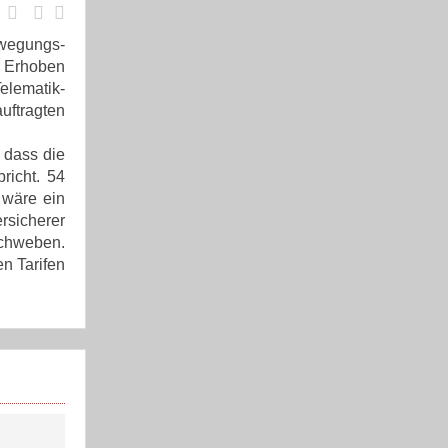
ewegungs-
. Erhoben
elematik-
ftragten
 dass die
richt. 54
 wäre ein
rsicherer
schweben.
n Tarifen