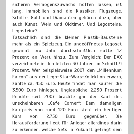
sicheren Vermögenszuwachs hoffen lassen, ist
lang. Immobilien sind die Klassiker, Flugzeuge,
Schiffe, Gold und Diamanten gehören dazu, aber
auch Kunst, Wein und Oldtimer. Und Legosteine.
Legosteine?
Tatsächlich sind die kleinen Plastik-Bausteine
mehr als ein Spielzeug. Ein ungeöffnetes Legoset
gewinnt pro Jahr durchschnittlich satte 12
Prozent an Wert hinzu. Zum Vergleich: Der DAX
verzeichnete in den letzten 30 Jahren im Schnitt 9
Prozent. Wer beispielsweise 2007 den „Millennium
Falcon“ aus der Lego-Star-Wars-Kollektion erwarb,
zahlte ca. 450 Euro. Heute findet man Käufer, die
3.500 Euro hinlegen. Unglaubliche 2.230 Prozent
Rendite seit 2007 brachte gar der Kauf des
unscheinbaren „Cafe Corner“: Dem damaligen
Kaufpreis von rund 120 Euro steht ein heutiger
Kurs von 2.750 Euro gegenüber. Die
Herausforderung liegt für Anleger allerdings darin
zu erkennen, welche Sets in Zukunft gefragt sein