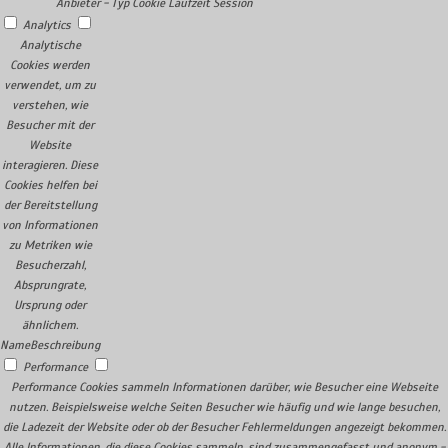
Anbieter
-
Typ
Cookie
Laufzeit
Session
Analytics
Analytische
Cookies werden
verwendet, um zu
verstehen, wie
Besucher mit der
Website
interagieren. Diese
Cookies helfen bei
der Bereitstellung
von Informationen
zu Metriken wie
Besucherzahl,
Absprungrate,
Ursprung oder
ähnlichem.
Name
Beschreibung
Performance
Performance Cookies sammeln Informationen darüber, wie Besucher eine Webseite
nutzen. Beispielsweise welche Seiten Besucher wie häufig und wie lange besuchen,
die Ladezeit der Website oder ob der Besucher Fehlermeldungen angezeigt bekommen.
Alle Informationen, die diese Cookies sammeln, sind zusammengefasst und anonym -