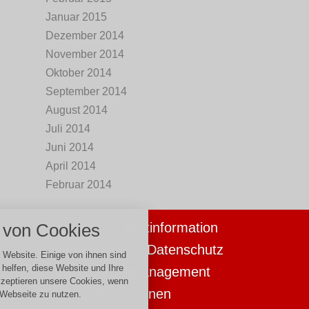
Januar 2015
Dezember 2014
November 2014
Oktober 2014
September 2014
August 2014
Juli 2014
Juni 2014
April 2014
Februar 2014
nstellungen
Kontakt
Erstinformation
von Cookies
über alle verwendeten Cookies und
chkeit folgende Kategorien zu
Impressum
Datenschutz
r zu blockieren.
 Website. Einige von ihnen sind
helfen, diese Website und Ihre
Beschwerdemanagement
kzeptieren unsere Cookies, wenn
Notwendig
Basisinformationen
 Webseite zu nutzen.