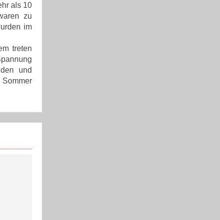
hr als 10
waren zu
wurden im
em treten
 Spannung
anden und
im Sommer