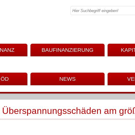
INANZ
BAUFINANZIERUNG
KAPI
 ÖD
NEWS
VE
nd Überspannungsschäden am grö